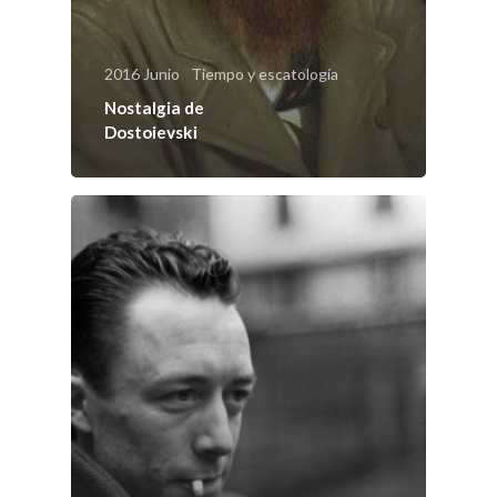
Número actu
Números
2016 Junio
Tiempo y escatología
Nostalgia de
Anteriores
Dostoievski
Contacto
Suscripción
Pagar
Pagar Commu
Argentina