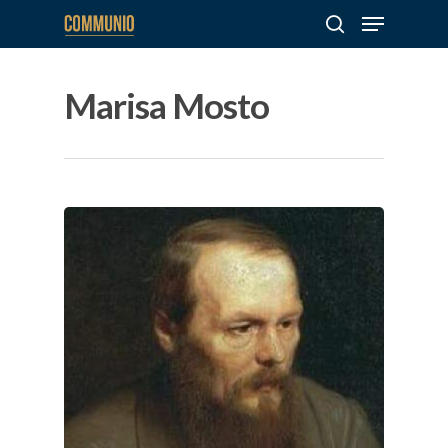
Marisa Mosto
Hit enter to search or ESC to close
Sobre
COMMUNIO
Quiénes somo