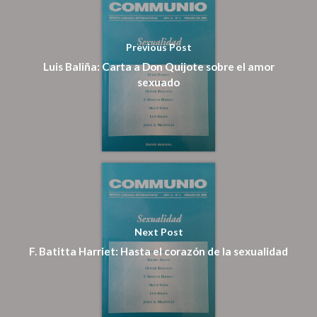
Suscripción
Pagar
Previous Post
Luis Baliña: Carta a Don Quijote sobre el amor
sexuado
Pagar Commu
Argentina
Next Post
F. Batitta Harriet: Hasta el corazón de la sexualidad