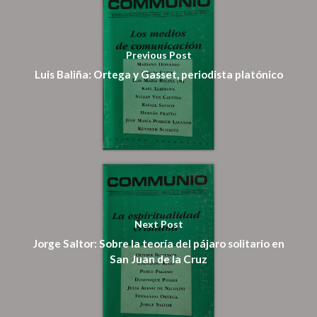
Suscripción
Pagar
Previous Post
Luis Baliña: Ortega y Gasset, periodista platónico
Pagar Commu
Argentina
Next Post
Jorge Saltor: Sobre la teoría del pájaro solitario en
San Juan de la Cruz