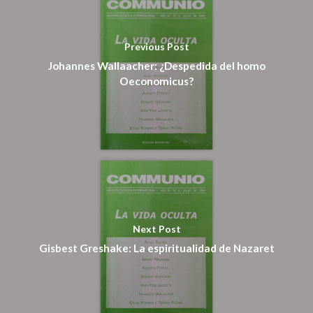
Suscripción
Pagar
Previous Post
Johannes Wallaacher: ¿Despedida del homo
Oeconomicus?
Pagar Commu
Argentina
Next Post
Gisbest Greshake: La espiritualidad de Nazaret