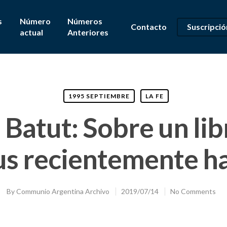
s
Número
Números
Contacto
Suscripció
actual
Anteriores
1995 SEPTIEMBRE
LA FE
 Batut: Sobre un lib
s recientemente ha
By
Communio Argentina Archivo
2019/07/14
No Comments