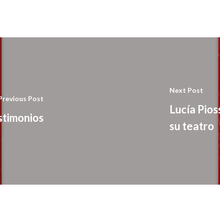
Next Post
Previous Post
Lucía Pios
stimonios
su teatro