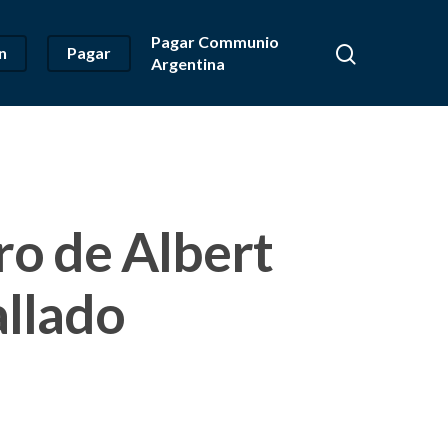
Pagar Communio
n
Pagar
Argentina
ro de Albert
llado