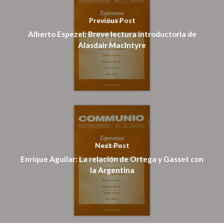
Previous Post
Pagar
Alberto Espezel: Breve lectura introductoria de
Alasdair MacIntyre
Pagar Commu
Argentina
Next Post
Enrique Aguilar: La relación de Ortega y Gasset con
la Argentina