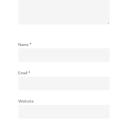
Anteriores
Contacto
Suscripción
Name
*
Pagar
Pagar Commu
Email
*
Argentina
Website