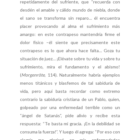
repetidamente del sufriente, que “recuerda con
desdén el amable y cálido mundo de niebla, donde
el sano se transforma sin reparo… él encuentra
placer provocando al alma el sufrimiento más
amargo: en este contrapeso mantendría firme el
dolor físico –él siente que precisamente este
contrapeso es lo que ahora hace falta… Goza tu
situación de juez… ¡Elévate sobre tu vida y sobre tu
sufrimiento, mira el fundamento y el abismo!
(
Morgenröte
, 114). Naturalmente habría ejemplos
menos titánicos y blasfemos de tal sabiduría de
vida, pero aquí basta recordar como extremo
contrario la sabiduría cristiana de un Pablo, quien,
golpeado por una enfermedad terrible como un
“ángel de Satanás”, pide alivio y recibe esta
respuesta: “Te basta mi gracia. ¡En la debilidad se
consuma la fuerza!”. Y luego él agrega: “Por eso con
alegría me gloriaré en mis enfermedades