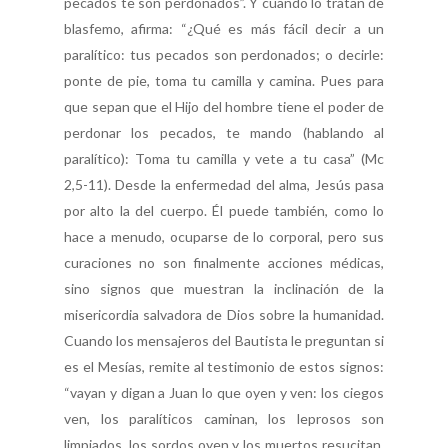
pecados te son perdonados”. Y cuando lo tratan de
blasfemo, afirma: “¿Qué es más fácil decir a un
paralítico: tus pecados son perdonados; o decirle:
ponte de pie, toma tu camilla y camina. Pues para
que sepan que el Hijo del hombre tiene el poder de
perdonar los pecados, te mando (hablando al
paralítico): Toma tu camilla y vete a tu casa” (Mc
2,5-11). Desde la enfermedad del alma, Jesús pasa
por alto la del cuerpo. Él puede también, como lo
hace a menudo, ocuparse de lo corporal, pero sus
curaciones no son finalmente acciones médicas,
sino signos que muestran la inclinación de la
misericordia salvadora de Dios sobre la humanidad.
Cuando los mensajeros del Bautista le preguntan si
es el Mesías, remite al testimonio de estos signos:
“vayan y digan a Juan lo que oyen y ven: los ciegos
ven, los paralíticos caminan, los leprosos son
limpiados, los sordos oyen y los muertos resucitan,