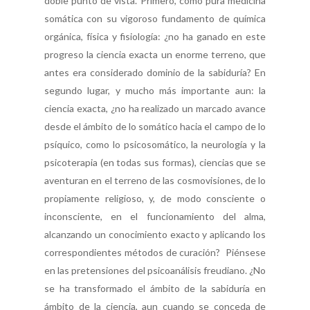
doble punto de vista. Primero, como pura medicina
somática con su vigoroso fundamento de química
orgánica, física y fisiología: ¿no ha ganado en este
progreso la ciencia exacta un enorme terreno, que
antes era considerado dominio de la sabiduría? En
Sobre
segundo lugar, y mucho más importante aun: la
ciencia exacta, ¿no ha realizado un marcado avance
COMMUNIO
desde el ámbito de lo somático hacia el campo de lo
psíquico, como lo psicosomático, la neurología y la
Quiénes somo
psicoterapia (en todas sus formas), ciencias que se
aventuran en el terreno de las cosmovisiones, de lo
Número actu
propiamente religioso, y, de modo consciente o
inconsciente, en el funcionamiento del alma,
alcanzando un conocimiento exacto y aplicando los
Números
correspondientes métodos de curación? Piénsese
Anteriores
en las pretensiones del psicoanálisis freudiano. ¿No
se ha transformado el ámbito de la sabiduría en
ámbito de la ciencia, aun cuando se conceda de