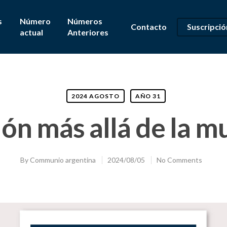
s
Número
Números
Contacto
Suscripció
actual
Anteriores
2024 AGOSTO
AÑO 31
ón más allá de la m
By
Communio argentina
2024/08/05
No Comments