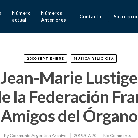
s
Número
Números
Contacto
Suscripció
actual
Anteriores
2000 SEPTIEMBRE
MÚSICA RELIGIOSA
Jean-Marie Lustiger
e la Federación Fr
Amigos del Órgano
By
Communio Argentina Archivo
2019/07/20
No Comments