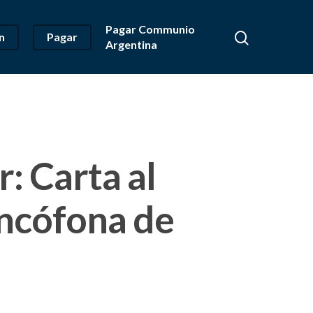
Pagar Communio
n
Pagar
Argentina
: Carta al
ancófona de