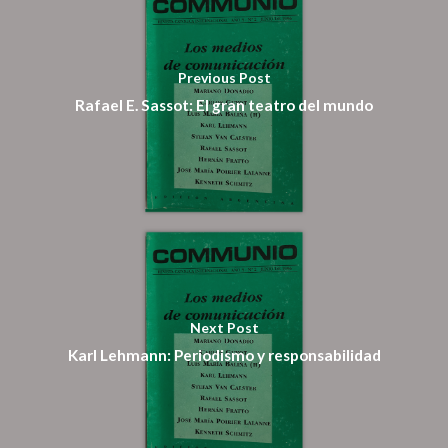
Suscripción
Pagar
Previous Post
Rafael E. Sassot: El gran teatro del mundo
Pagar Commu
Argentina
Next Post
Karl Lehmann: Periodismo y responsabilidad