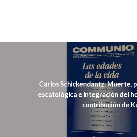
Carlos Schickendantz: Muerte, p
escatológica e integración del 
contribución de K