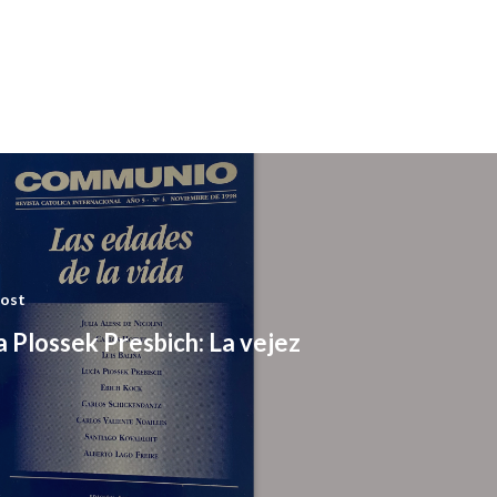
ost
a Plossek Presbich: La vejez