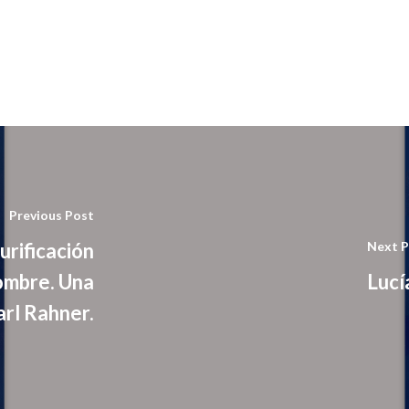
Previous Post
urificación
Next P
hombre. Una
Lucí
arl Rahner.