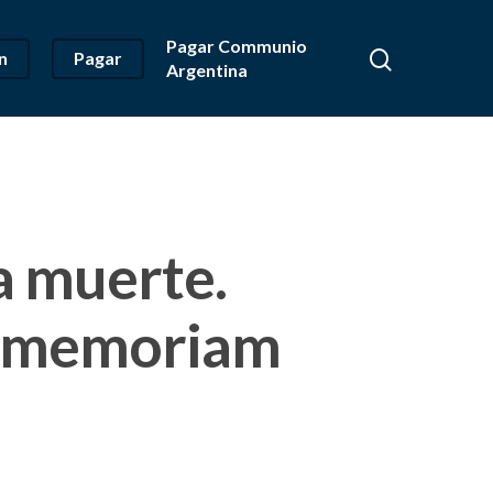
Pagar Communio
n
Pagar
Argentina
la muerte.
n memoriam