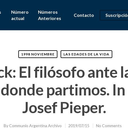
s
Número
Números
Contacto
Suscripció
actual
Anteriores
1998 NOVIEMBRE
LAS EDADES DE LA VIDA
k: El filósofo ante 
adonde partimos. I
Josef Pieper.
By
Communio Argentina Archivo
2019/07/15
No Comments