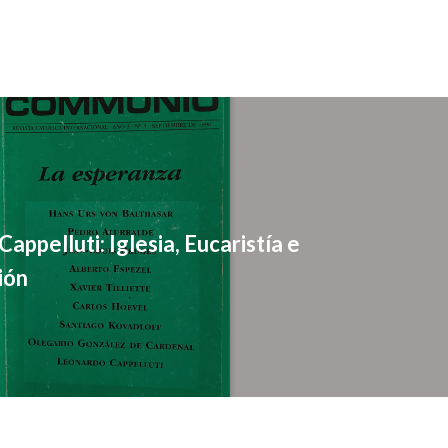
appelluti: Iglesia, Eucaristía e
ión