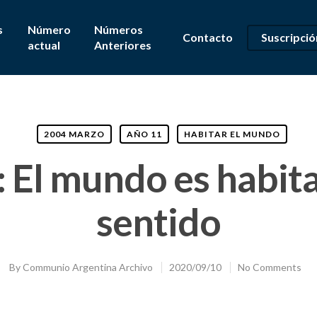
s
Número
Números
Contacto
Suscripció
actual
Anteriores
2004 MARZO
AÑO 11
HABITAR EL MUNDO
: El mundo es habita
sentido
By
Communio Argentina Archivo
2020/09/10
No Comments