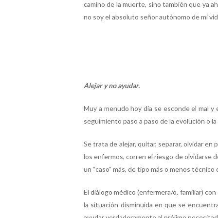
camino de la muerte, sino también que ya ah
no soy el absoluto señor autónomo de mi vid
Alejar y no ayudar.
Muy a menudo hoy día se esconde el mal y es
seguimiento paso a paso de la evolución o la
Se trata de alejar, quitar, separar, olvidar 
los enfermos, corren el riesgo de olvidarse 
un “caso” más, de tipo más o menos técnico 
El diálogo médico (enfermera/o, familiar) co
la situación disminuida en que se encuentra
ayudar verdaderamente al prójimo necesitad