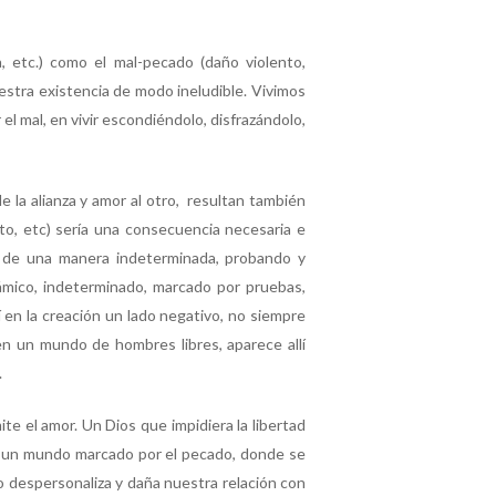
, etc.) como el mal-pecado (daño violento,
uestra existencia de modo ineludible. Vivimos
el mal, en vivir escondiéndolo, disfrazándolo,
e la alianza y amor al otro, resultan también
to, etc) sería una consecuencia necesaria e
re, de una manera indeterminada, probando y
námico, indeterminado, marcado por pruebas,
 en la creación un lado negativo, no siempre
en un mundo de hombres libres, aparece allí
.
te el amor. Un Dios que impidiera la libertad
en un mundo marcado por el pecado, donde se
o despersonaliza y daña nuestra relación con