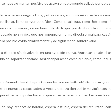
ente nuestro margen positivo de acción en este mundo sellado por estos
evar a veces a negar a Dios, y otras veces, en forma más creativa y sana, 
ar, llamar, llorar, preguntar a Dios. Como el salmista, como Job, como 
onos en sus manos, en un horizonte de fe que puede abrir a la esperan
pecado no significa que nos imponga en forma directa el mal para castiga
 lo posible vivirlo oblativamente y de algún modo sobrellevarlo.
er a él, pero sin devolverlo en una agresión nueva. Aguantar desde el 
do de soportar por amor, sostener por amor, como el Siervo, como Jesú
e enfermedad (mal-desgracia) constituyen un límite objetivo, de mayor
sentido nuestras capacidades, a veces, nuestra libertad de movimientos, nu
r por otros, a no poder hacer lo que antes sí hacíamos. Coartan nuestra a
 de hoy: reserva de horario, espera, estudio, espera del resultado, con