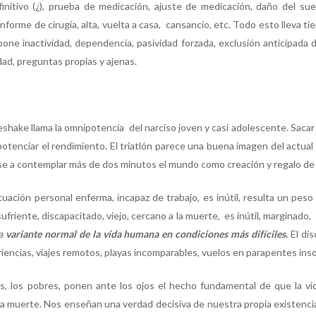
finitivo (¿), prueba de medicación, ajuste de medicación, daño del sueño
, informe de cirugía, alta, vuelta a casa, cansancio, etc. Todo esto lleva 
supone inactividad, dependencia, pasividad forzada, exclusión anticipada d
dad, preguntas propias y ajenas.
shake llama la omnipotencia del narciso joven y casi adolescente. Sacar el
potenciar el rendimiento. El triatlón parece una buena imagen del actual
se a contemplar más de dos minutos el mundo como creación y regalo de 
uación personal enferma, incapaz de trabajo, es inútil, resulta un peso
sufriente, discapacitado, viejo, cercano a la muerte, es inútil, marginado, 
na
variante normal de la vida humana en condiciones más difíciles
.
El dis
iencias, viajes remotos, playas incomparables, vuelos en parapentes in
s, los pobres, ponen ante los ojos el hecho fundamental de que la vi
 la muerte. Nos enseñan una verdad decisiva de nuestra propia existencia