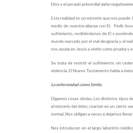
Dios y el pecado primordial daña negativam
Esta realidad es un misterio que nos puede ll
medio de nuestra alianza con El. Pedir, busc
sufrimiento, recibiéndonos de El y poniénd
mundo marcado por el mal desgracia y el mal 
nos ayuda en Jesús a vivirlo como prueba y en
Se trata de resistir el sufrimiento sin ced
violencia. El Nuevo Testamento habla a menu
La enfermedad como límite.
Digamos cosas obvias. Los distintos tipos d
el misterio del dolor, coartan en un cierto 
normal. Nos obligan a veces a dejarnos lleva
Nos introducen en el largo laberinto médico