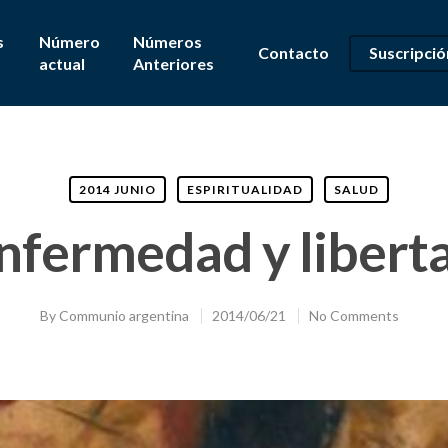
s
Número
Números
Contacto
Suscripció
actual
Anteriores
2014 JUNIO
ESPIRITUALIDAD
SALUD
nfermedad y libert
By
Communio argentina
2014/06/21
No Comments