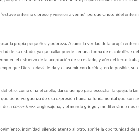
 “estuve enfermo o preso y vinieron a verme” porque Cristo
es
el enferm
eptar la propia pequeñez y pobreza. Asumir la verdad de la propia enferm
erdad de su estado, ya que callar puede ser una forma de escabullirse de
mo en el esfuerzo de la aceptación de su estado, y aún del lento trabajo
iempo que Dios todavía le da y el asumir con lucidez, en lo posible, su
del otro, como diría el criollo, darse tiempo para escuchar la queja, la la
 que tiene vergüenza de esa expresión humana fundamental que son las 
n de la
correctness
anglosajona, y el mundo griego y mediterráneo nos 
ogimiento, intimidad, silencio atento al otro, abrirle la oportunidad de l