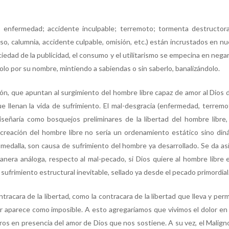
a: enfermedad; accidente inculpable; terremoto; tormenta destructora
coso, calumnia, accidente culpable, omisión, etc.) están incrustados en n
edad de la publicidad, el consumo y el utilitarismo se empecina en negar 
dolo por su nombre, mintiendo a sabiendas o sin saberlo, banalizándolo.
ión, que apuntan al surgimiento del hombre libre capaz de amor al Dios d
e llenan la vida de sufrimiento. El mal-desgracia (enfermedad, terremo
 diseñaría como bosquejos preliminares de la libertad del hombre lib
 creación del hombre libre no sería un ordenamiento estático sino di
medalla, son causa de sufrimiento del hombre ya desarrollado. Se da así
nera análoga, respecto al mal-pecado, si Dios quiere al hombre libre 
 sufrimiento estructural inevitable, sellado ya desde el pecado primordial
racara de la libertad, como la contracara de la libertad que lleva y permi
olor aparece como imposible. A esto agregaríamos que vivimos el dolor 
uros en presencia del amor de Dios que nos sostiene. A su vez, el Malign