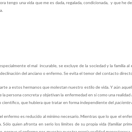
ora tengo una vida que me es dada, regalada, condicionada, y que he de 
a.
pecialmente el mal incurable, se excluye de la sociedad y la familia al 
 declinación del anciano o enfermo. Se evita el temor del contacto directo
en parte a estos hermanos que molestan nuestro estilo de vida. Y aún aque
de la persona concreta y objetivan la enfermedad en sí como una realidad
o científico, que hubiera que tratar en forma independiente del
paciente 
n el enfermo es reducido al mínimo necesario. Mientras que lo que el enfe
. Sólo quien afronta en serio los límites de su propia vida (familiar p
o, porque el enfermo nos muestra nuestra propia realidad menesterosa.