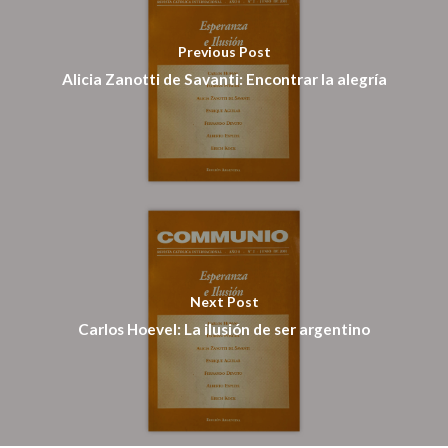
Pagar
Previous Post
Alicia Zanotti de Savanti: Encontrar la alegría
Pagar Commu
Argentina
Next Post
Carlos Hoevel: La ilusión de ser argentino