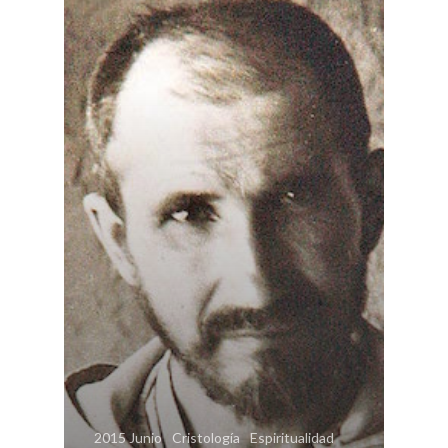
Contacto
Suscripción
Pagar
Pagar Commu
Argentina
2015 Junio
Cristología
Espiritualidad