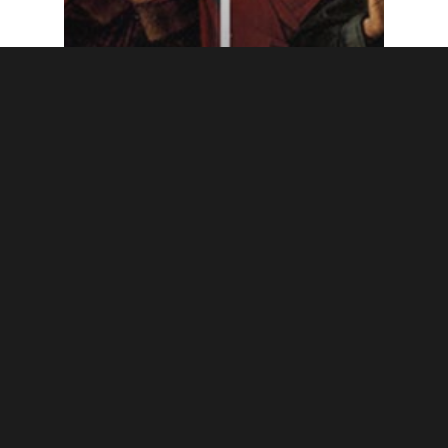
2013 Marzo
Cristología
La Iglesia católica
Cristologías dramáticas