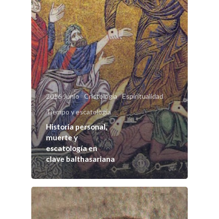
Sobre
COMMUNIO
2016 Junio
Cristología
Espiritualidad
Tiempo y escatología
Quiénes somo
Historia personal,
muerte y
escatología en
Número actu
clave balthasariana
Números
Anteriores