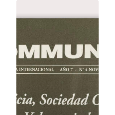
Sobre
COMMUNIO
Quiénes somo
Número actu
Números
Anteriores
Contacto
Suscripción