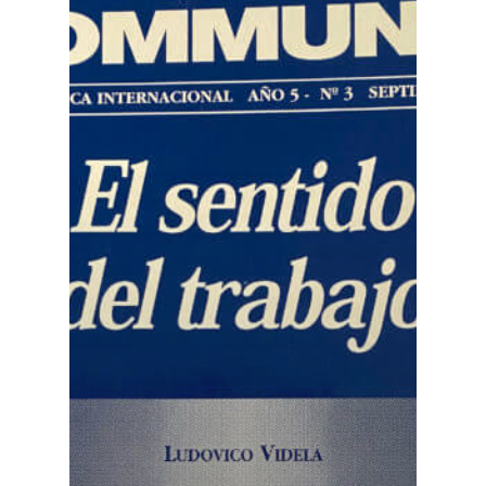
Número actu
Números
Anteriores
Contacto
Suscripción
Pagar
Pagar Commu
Argentina