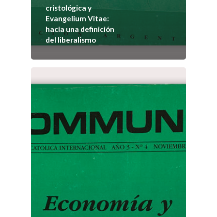
Sobre
cristológica y
Evangelium Vitae:
COMMUNIO
hacia una definición
del liberalismo
Quiénes somo
Número actu
Números
Anteriores
Contacto
Suscripción