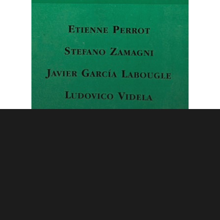
1996 Noviembre
Economía y bien común
Ludovico Videla: Obstáculos para la
plena vigencia de los derechos
humanos en el campo económico