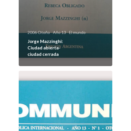
2006 Otoño
Año 13
El mundo
Jorge Mazzinghi:
Ciudad abierta-
Sobre
ciudad cerrada
COMMUNIO
Quiénes somo
Número actu
Números
Anteriores