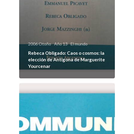
2006 Otoño
Año 13
El mundo
Rebeca Obligado: Caos o cosmos: la
elección de Antígona de Marguerite
Yourcenar