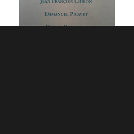
2006 Otoño
Año 13
El mundo
Emmanuel Picavet: Los problemas
de este mundo, ¿Podemos dejarlos
en manos del utilitarismo?