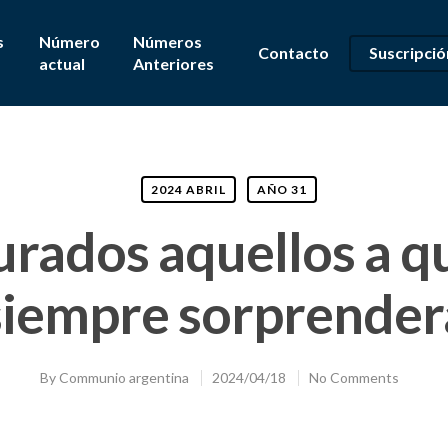
s
Número
Números
Contacto
Suscripció
actual
Anteriores
2024 ABRIL
AÑO 31
rados aquellos a q
siempre sorprender
By
Communio argentina
2024/04/18
No Comments