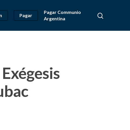
Pagar Communio
n
Pagar
Argentina
 Exégesis
ubac