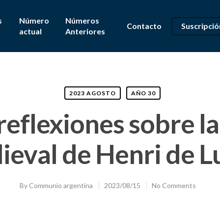
s
Número
Números
Contacto
Suscripció
actual
Anteriores
2023 AGOSTO
AÑO 30
reflexiones sobre la
ieval de Henri de L
By
Communio argentina
2023/08/15
No Comments