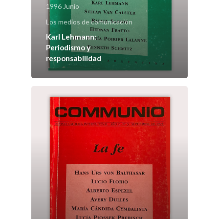
Número actu
1996 Junio
Los medios de comunicación
Números
Karl Lehmann:
Periodismo y
Anteriores
responsabilidad
Contacto
Suscripción
Pagar
Pagar Commu
Argentina