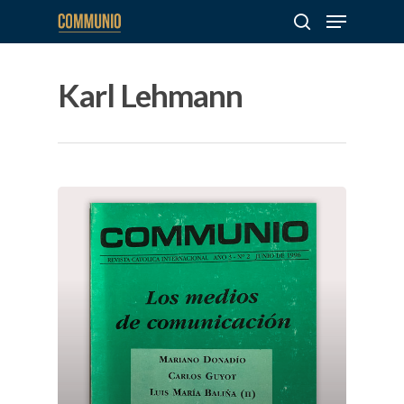
Karl Lehmann
Hit enter to search or ESC to close
Sobre
COMMUNIO
Quiénes somo