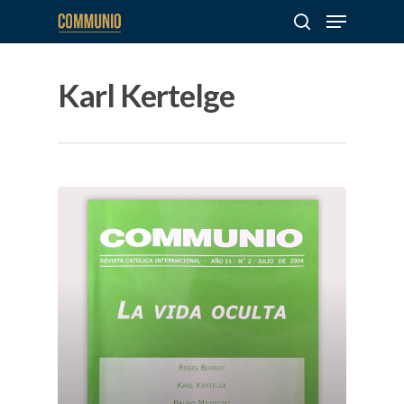
Karl Kertelge
Hit enter to search or ESC to close
Sobre
COMMUNIO
Quiénes somo