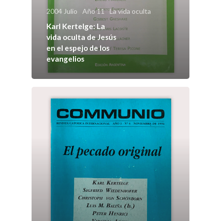
Número actu
2004 Julio
Año 11
La vida oculta
Karl Kertelge: La
Números
vida oculta de Jesús
en el espejo de los
Anteriores
evangelios
Contacto
Suscripción
Pagar
Pagar Commu
Argentina