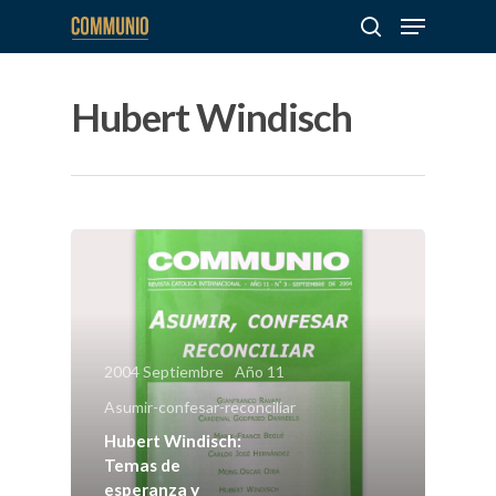
Hubert Windisch
Hit enter to search or ESC to close
Sobre
COMMUNIO
Quiénes somo
Número actu
2004 Septiembre
Año 11
Números
Asumir-confesar-reconciliar
Anteriores
Hubert Windisch:
Temas de
esperanza y