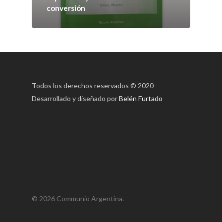
Contacto
conversión
Suscripción
Pagar
Todos los derechos reservados © 2020 -
Pagar Commu
Desarrollado y diseñado por
Belén Furtado
Argentina
© 2026 Communio Argentina.