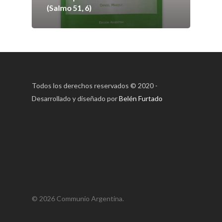
Contacto
(Salmo 51, 6)
Suscripción
Pagar
Todos los derechos reservados © 2020 -
Pagar Commu
Desarrollado y diseñado por
Belén Furtado
Argentina
© 2026 Communio Argentina.