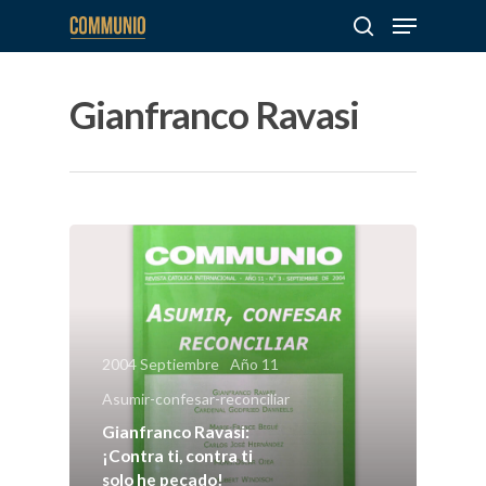
Gianfranco Ravasi
Hit enter to search or ESC to close
Sobre
COMMUNIO
Quiénes somo
Número actu
2004 Septiembre
Año 11
Números
Asumir-confesar-reconciliar
Anteriores
Gianfranco Ravasi:
¡Contra ti, contra ti
solo he pecado!