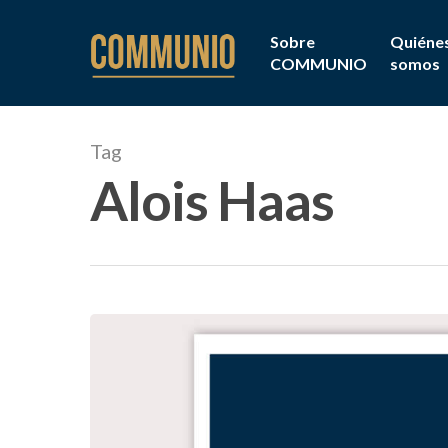
Sobre
Quiéne
COMMUNIO
somos
Tag
Alois Haas
Hit enter to search or ESC to close