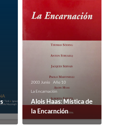
2003 Junio
Año 10
La Encarnación
ns
Alois Haas: Mística de
la Encarnción